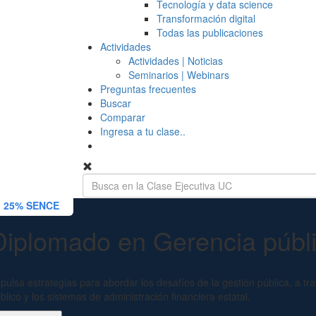
Tecnología y data science
Transformación digital
Todas las publicaciones
Actividades
Actividades | Noticias
Seminarios | Webinars
Preguntas frecuentes
Buscar
Comparar
Ingresa a tu clase..
25% SENCE
Diplomado en Gerencia públi
pulsa estrategias para abordar los desafíos de la gestión pública, a trav
blico y los sistemas de administración financiera estatal.