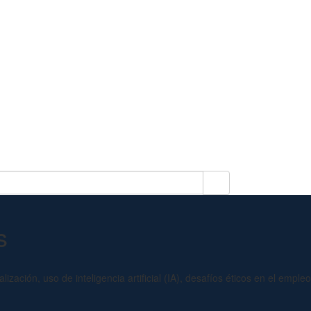
s
zación, uso de inteligencia artificial (IA), desafíos éticos en el empleo