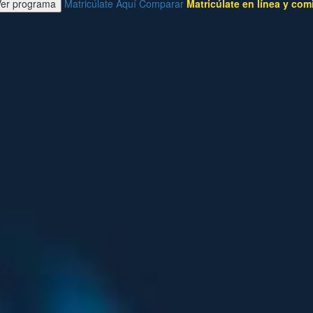
Ver programa
Matricúlate Aquí
Comparar
Matricúlate en línea y com