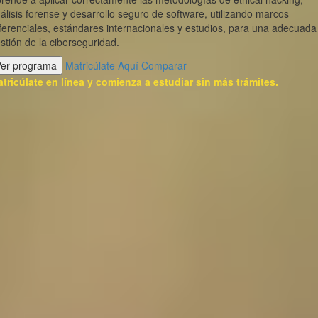
álisis forense y desarrollo seguro de software, utilizando marcos
ferenciales, estándares internacionales y estudios, para una adecuada
stión de la ciberseguridad.
Ver programa
Matricúlate Aquí
Comparar
tricúlate en línea y comienza a estudiar sin más trámites.