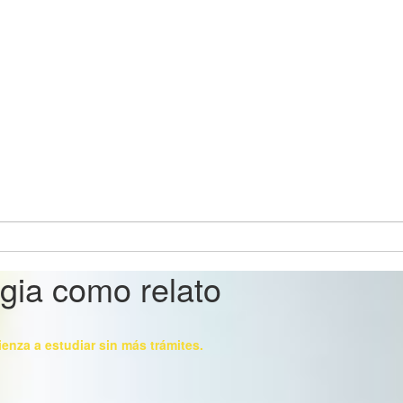
egia como relato
ienza a estudiar sin más trámites.